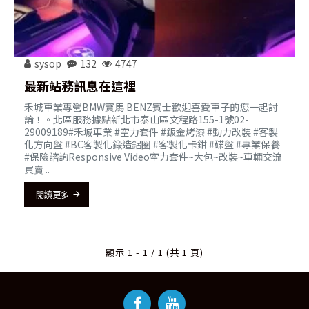
sysop
132
4747
最新站務訊息在這裡
禾城車業專營BMW寶馬 BENZ賓士歡迎喜愛車子的您一起討
論！。北區服務據點新北市泰山區文程路155-1號02-
29009189#禾城車業 #空力套件 #鈑金烤漆 #動力改裝 #客製
化方向盤 #BC客製化鍛造鋁圈 #客製化卡鉗 #碟盤 #專業保養
#保險諮詢Responsive Video空力套件~大包~改裝~車輛交流
買賣 ..
閱讀更多
顯示 1 - 1 / 1 (共 1 頁)