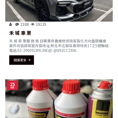
2108
19135
禾 城 車 業
禾 城 車 業服 務 務 目專業保養維修保險客製化方向盤碳纖維
套件改裝排氣管改裝地址:新北市五股區夏綠地街17之5號聯絡
電話:02-29009189LINE@: @692CCZKW..
閱讀更多
25
8月