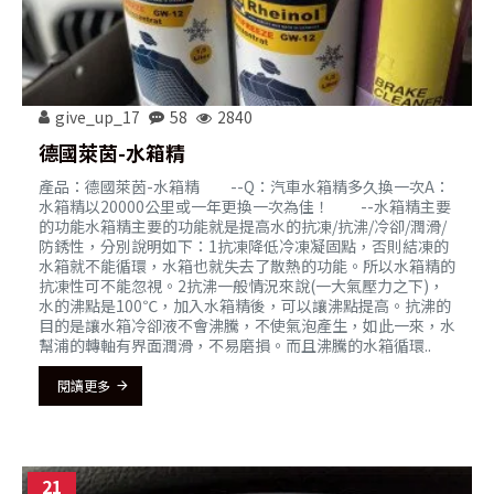
give_up_17
58
2840
德國萊茵-水箱精
產品：德國萊茵-水箱精 --Q：汽車水箱精多久換一次A：
水箱精以20000公里或一年更換一次為佳！ --水箱精主要
的功能水箱精主要的功能就是提高水的抗凍/抗沸/冷卻/潤滑/
防銹性，分別說明如下：1抗凍降低冷凍凝固點，否則結凍的
水箱就不能循環，水箱也就失去了散熱的功能。所以水箱精的
抗凍性可不能忽視。2抗沸一般情況來說(一大氣壓力之下)，
水的沸點是100℃，加入水箱精後，可以讓沸點提高。抗沸的
目的是讓水箱冷卻液不會沸騰，不使氣泡產生，如此一來，水
幫浦的轉軸有界面潤滑，不易磨損。而且沸騰的水箱循環..
閱讀更多
21