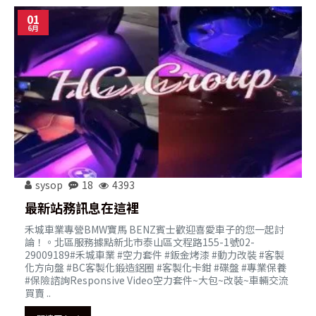
01
6月
sysop
18
4393
最新站務訊息在這裡
禾城車業專營BMW寶馬 BENZ賓士歡迎喜愛車子的您一起討
論！。北區服務據點新北市泰山區文程路155-1號02-
29009189#禾城車業 #空力套件 #鈑金烤漆 #動力改裝 #客製
化方向盤 #BC客製化鍛造鋁圈 #客製化卡鉗 #碟盤 #專業保養
#保險諮詢Responsive Video空力套件~大包~改裝~車輛交流
買賣 ..