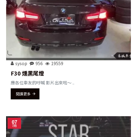
sysop
956
19559
F30 燻黑尾燈
應各位車友的呼喊 影片出來啦～ ..
閱讀更多
07
7月