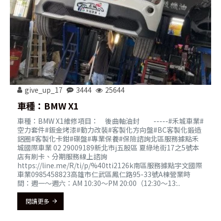
give_up_17
3444
25644
車種：BMW X1
車種：BMW X1維修項目： 後曲軸油封 -----#禾城車業#
空力套件#鈑金烤漆#動力改裝#客製化方向盤#BC客製化鍛造
鋁圈#客製化卡鉗#碟盤#專業保養#保險諮詢北區服務據點禾
城國際車業 02 29009189新北市j五股區 夏綠地街17之5號本
店有刷卡、分期服務線上諮詢
https://line.me/R/ti/p/%40tti2126k南區服務據點宇文國際
車業0985458823高雄市仁武區鳳仁路95-33號A棟營業時
間：週一～週六：AM 10:30～PM 20:00（12:30～13:..
閱讀更多