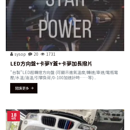
sysop
20
1731
LED方向盤+卡夢Y蓋+卡夢加長撥片
"台製"LED超轉燈方向盤 (可顯示進氣溫度/轉速/車速/電瓶電
壓/水溫/油溫/引擎負荷/0-100加速計時……等) ..
閱讀更多
18
6月