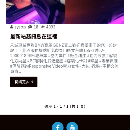
sysop
18
4393
最新站務訊息在這裡
禾城車業專營BMW寶馬 BENZ賓士歡迎喜愛車子的您一起討
論！。北區服務據點新北市泰山區文程路155-1號02-
29009189#禾城車業 #空力套件 #鈑金烤漆 #動力改裝 #客製
化方向盤 #BC客製化鍛造鋁圈 #客製化卡鉗 #碟盤 #專業保養
#保險諮詢Responsive Video空力套件~大包~改裝~車輛交流
買賣 ..
閱讀更多
顯示 1 - 1 / 1 (共 1 頁)