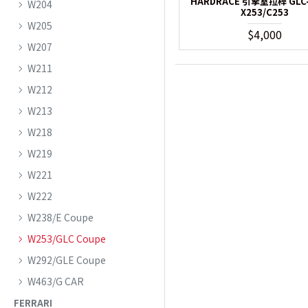
HARDRACE 引擎室拉桿 GLC
W204
X253/C253
W205
$4,000
W207
W211
W212
W213
W218
W219
W221
W222
W238/E Coupe
W253/GLC Coupe
W292/GLE Coupe
W463/G CAR
FERRARI