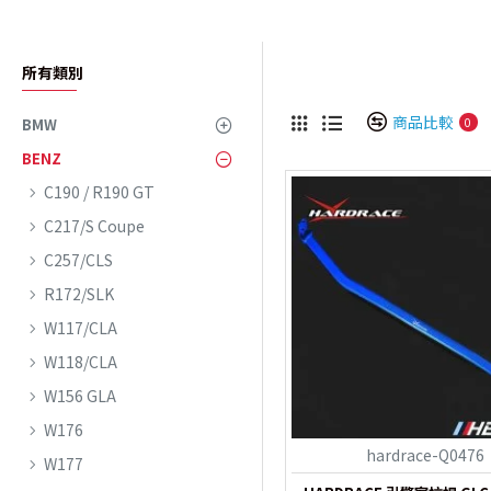
所有類別
商品比較
0
BMW
BENZ
C190 / R190 GT
C217/S Coupe
C257/CLS
R172/SLK
W117/CLA
W118/CLA
W156 GLA
W176
hardrace-Q0476
W177