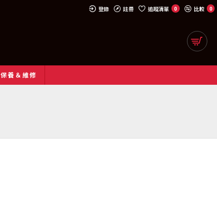
登錄
註冊
追蹤清單
0
比較
0
約保養＆維修